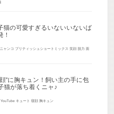
猫
子猫の可愛すぎるいないいないば
発！
ニャンコ
ブリティッシュショートミックス
笑顔
脱力
面
寝顔”に胸キュン！飼い主の手に包
子猫が落ち着くニャ♪
YouTube
キュート
寝顔
胸キュン