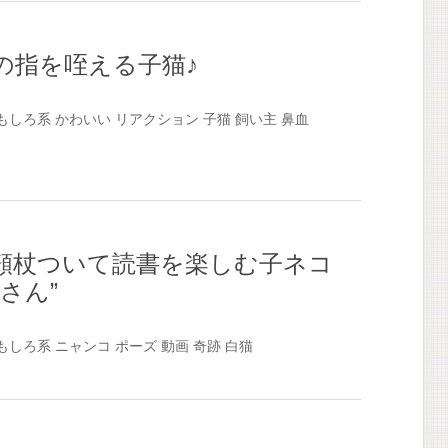
の指を咥える子猫♪
もしろ系
かわいい
リアクション
子猫
飼い主
鼻血
頬杖ついて読書を楽しむ子ネコ
さん”
もしろ系
ニャンコ
ポーズ
動画
奇跡
白猫