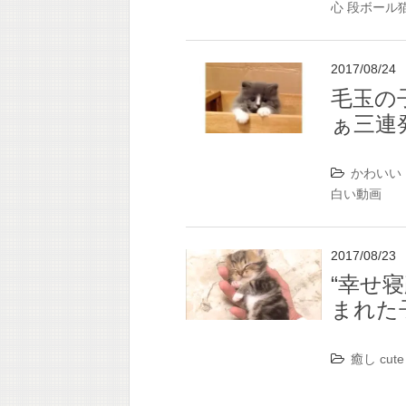
心
段ボール
2017/08/24
毛玉の
ぁ三連
かわいい
白い動画
2017/08/23
“幸せ
まれた
癒し
cute