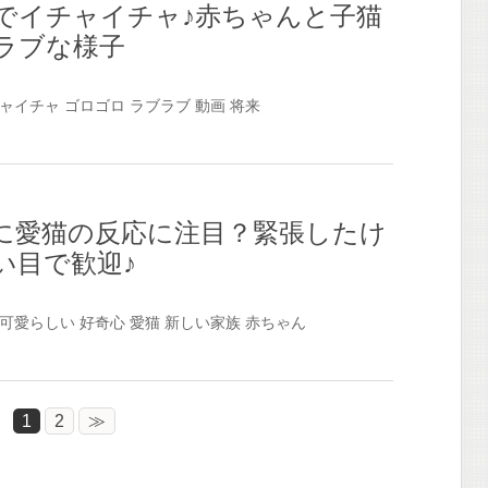
でイチャイチャ♪赤ちゃんと子猫
ラブな様子
ャイチャ
ゴロゴロ
ラブラブ
動画
将来
に愛猫の反応に注目？緊張したけ
い目で歓迎♪
可愛らしい
好奇心
愛猫
新しい家族
赤ちゃん
1
2
≫