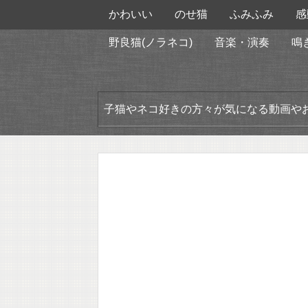
かわいい
のせ猫
ふみふみ
感
野良猫(ノラネコ)
音楽・演奏
鳴
子猫やネコ好きの方々が気になる動画や