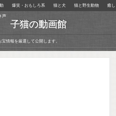
動
爆笑・おもしろ系
猫と犬
猫と野生動物
癒し
き声
子猫の動画館
お宝情報を厳選して公開します。