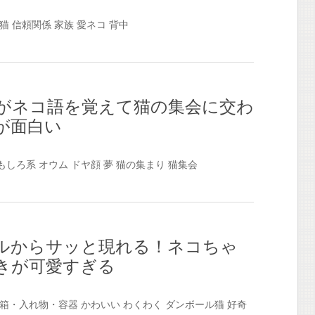
猫
信頼関係
家族
愛ネコ
背中
がネコ語を覚えて猫の集会に交わ
が面白い
もしろ系
オウム
ドヤ顔
夢
猫の集まり
猫集会
ルからサッと現れる！ネコちゃ
きが可愛すぎる
箱・入れ物・容器
かわいい
わくわく
ダンボール猫
好奇