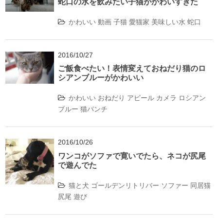
蛇口の水を飲みたい子猫がかわいすぎた
かわいい
動画
子猫
愛猫家
美味しい水
蛇口
2016/10/27
ご飯食べたい！表情変えておねだり猫のロ
シアンブルーがかわいい
かわいい
おねだり
アピール
カメラ
ロシアン
ブルー
猫パンチ
2016/10/26
ワンコがソファで寛いでたら、ネコが尻尾
で遊んでた
猫と犬
ゴールデンリトリバー
ソファー
同居猫
尻尾
遊び