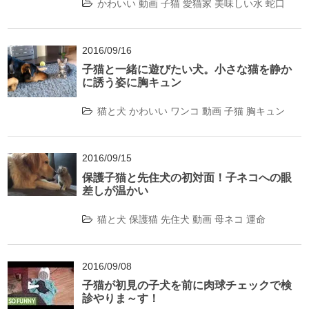
かわいい
動画
子猫
愛猫家
美味しい水
蛇口
2016/09/16
子猫と一緒に遊びたい犬。小さな猫を静か
に誘う姿に胸キュン
猫と犬
かわいい
ワンコ
動画
子猫
胸キュン
2016/09/15
保護子猫と先住犬の初対面！子ネコへの眼
差しが温かい
猫と犬
保護猫
先住犬
動画
母ネコ
運命
2016/09/08
子猫が初見の子犬を前に肉球チェックで検
診やりま～す！