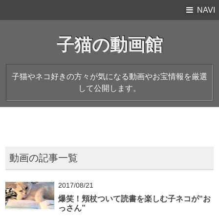
NAVI
子猫の動画館
子猫やネコ好きの方々が気になる動画やお宝情報を厳選
して公開します。
動画の記事一覧
2017/08/21
爆笑！頬杖ついて読書を楽しむ子ネコが“お
っさん”