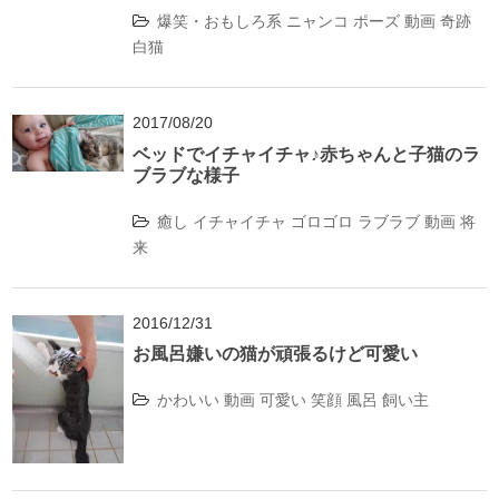
爆笑・おもしろ系
ニャンコ
ポーズ
動画
奇跡
白猫
2017/08/20
ベッドでイチャイチャ♪赤ちゃんと子猫のラ
ブラブな様子
癒し
イチャイチャ
ゴロゴロ
ラブラブ
動画
将
来
2016/12/31
お風呂嫌いの猫が頑張るけど可愛い
かわいい
動画
可愛い
笑顔
風呂
飼い主