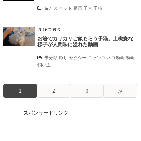
猫と犬
ペット
動画
子犬
子猫
2016/09/03
お箸でカリカリご飯もらう子猫。上機嫌な
様子が人間味に溢れた動画
未分類
癒し
セクシー
ニャンコ
ネコ動画
動画
飼い主
1
2
3
≫
スポンサードリンク