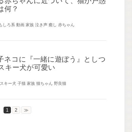
る赤ちゃんに近づいて、猫が戸惑
は何？
もしろ系
動画
家族
泣き声
癒し
赤ちゃん
子ネコに『一緒に遊ぼう』としつ
スキー犬が可愛い
スキー犬
子猫
家族
猫ちゃん
野良猫
1
2
≫