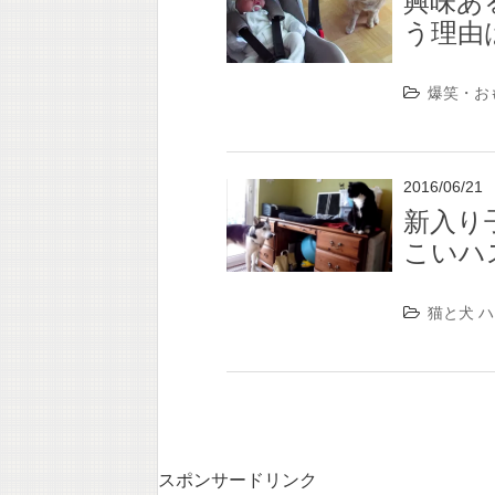
興味あ
う理由
爆笑・お
2016/06/21
新入り
こいハ
猫と犬
ハ
スポンサードリンク