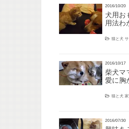
2016/10/20
犬用お
用法わ
猫と犬
サ
2016/10/17
柴犬マ
愛に胸
猫と犬
家
2016/07/30