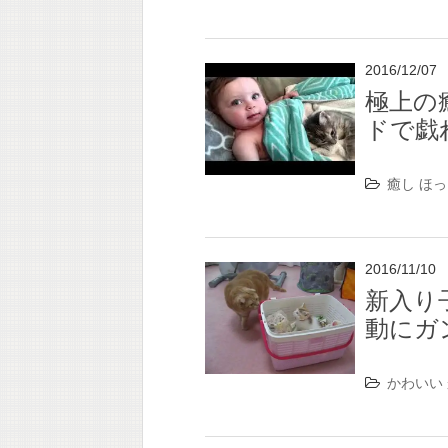
2016/12/07
極上の
ドで戯
癒し
ほっ
2016/11/10
新入り
動にガ
かわいい