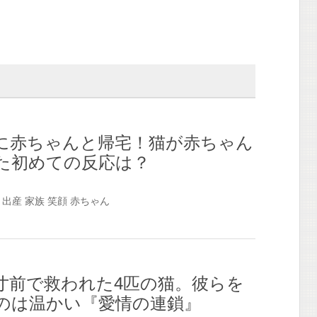
に赤ちゃんと帰宅！猫が赤ちゃん
た初めての反応は？
出産
家族
笑顔
赤ちゃん
寸前で救われた4匹の猫。彼らを
のは温かい『愛情の連鎖』