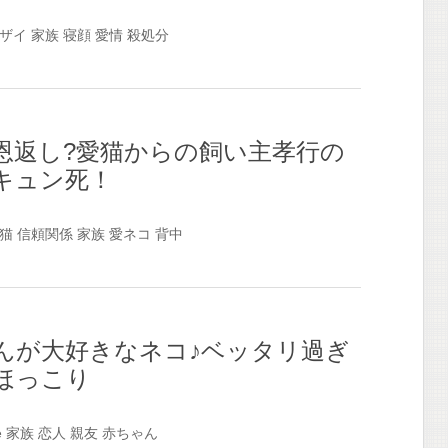
ザイ
家族
寝顔
愛情
殺処分
恩返し?愛猫からの飼い主孝行の
キュン死！
猫
信頼関係
家族
愛ネコ
背中
んが大好きなネコ♪ベッタリ過ぎ
ほっこり
e
家族
恋人
親友
赤ちゃん