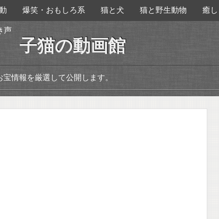
動
爆笑・おもしろ系
猫と犬
猫と野生動物
癒し
き声
子猫の動画館
お宝情報を厳選して公開します。