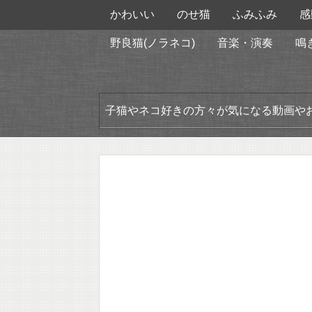
かわいい
のせ猫
ふみふみ
感
野良猫(ノラネコ)
音楽・演奏
鳴
子猫やネコ好きの方々が気になる動画や