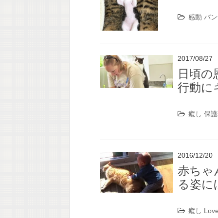
感動
バン
2017/08/27
日頃の
行動に
癒し
保護
2016/12/20
赤ちゃ
る姿に
癒し
Lov