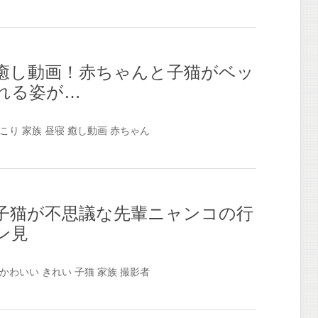
癒し動画！赤ちゃんと子猫がベッ
れる姿が…
こり
家族
昼寝
癒し動画
赤ちゃん
子猫が不思議な先輩ニャンコの行
ン見
かわいい
きれい
子猫
家族
撮影者