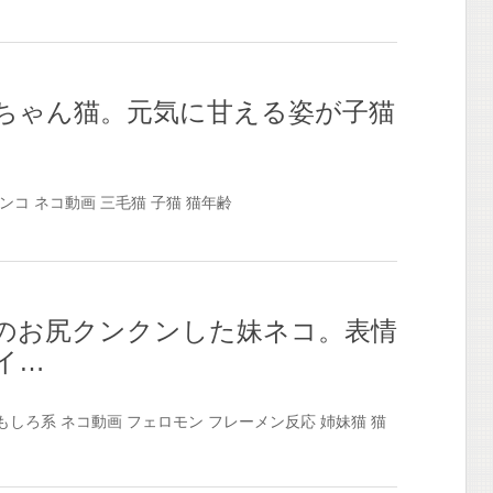
ちゃん猫。元気に甘える姿が子猫
ンコ
ネコ動画
三毛猫
子猫
猫年齢
のお尻クンクンした妹ネコ。表情
イ…
もしろ系
ネコ動画
フェロモン
フレーメン反応
姉妹猫
猫