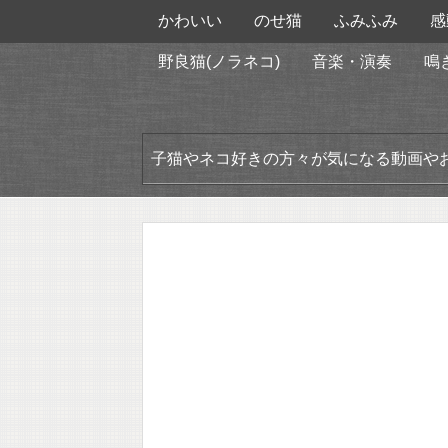
かわいい
のせ猫
ふみふみ
感
野良猫(ノラネコ)
音楽・演奏
鳴
子猫やネコ好きの方々が気になる動画や