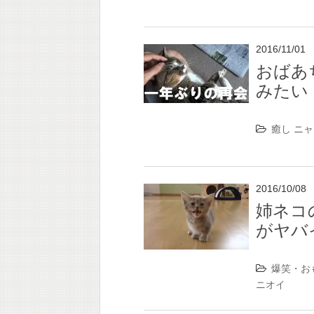
2016/11/01
おばあ
みたい
癒し
ニャ
2016/10/08
姉ネコ
がヤバ
爆笑・お
ニオイ