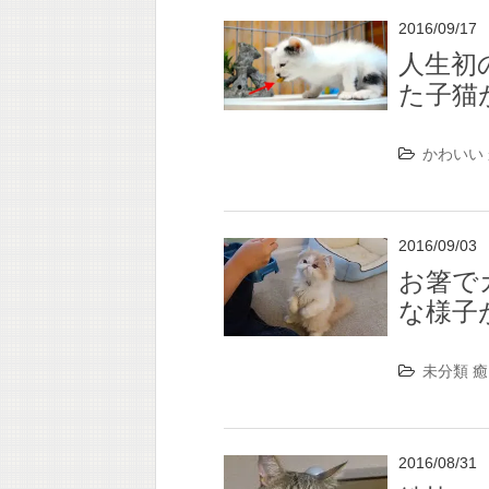
2016/09/17
人生初
た子猫
かわいい
2016/09/03
お箸で
な様子
未分類
癒
2016/08/31