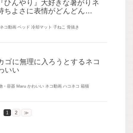
『ひんやり』大好きな暑がりネ
持ちよさに表情がどんどん…
ネコ動画
ベッド
冷却マット
子ねこ
骨抜き
カゴに無理に入ろうとするネコ
わいい
物・容器
Maru
かわいい
ネコ動画
ハコネコ
箱猫
1
2
≫