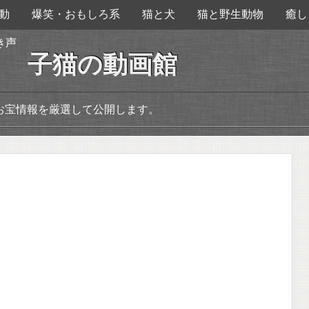
動
爆笑・おもしろ系
猫と犬
猫と野生動物
癒し
き声
子猫の動画館
お宝情報を厳選して公開します。