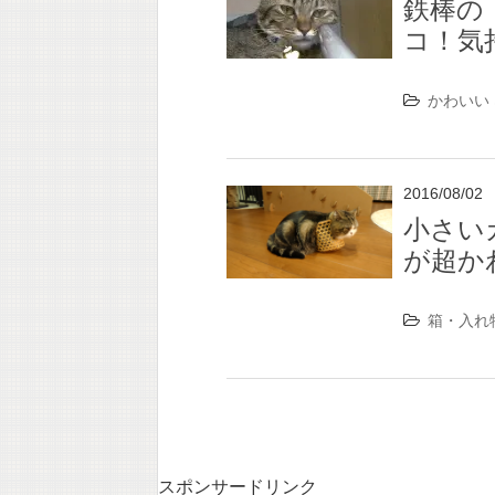
鉄棒の
コ！気
かわいい
2016/08/02
小さい
が超か
箱・入れ
スポンサードリンク